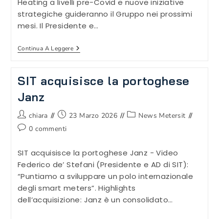
Heating a livelli pre-Covid e nuove iniziative
Del
strategiche guideranno il Gruppo nei prossimi
+5%
A
mesi. Il Presidente e…
92,8
Milioni
Di
SIT
Continua A Leggere
Euro.
–
Risultati
Finanziari
SIT acquisisce la portoghese
Primo
Semestre
Janz
2020
Autore
Articolo
Categoria
chiara
23 Marzo 2026
News Metersit
dell'articolo:
pubblicato:
dell'articolo:
Commenti
0 commenti
dell'articolo:
SIT acquisisce la portoghese Janz - Video
Federico de’ Stefani (Presidente e AD di SIT):
“Puntiamo a sviluppare un polo internazionale
degli smart meters”. Highlights
dell’acquisizione: Janz è un consolidato…