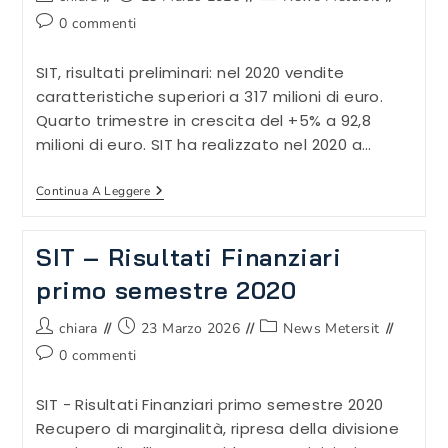
dell'articolo:
pubblicato:
dell'articolo:
Commenti
0 commenti
dell'articolo:
SIT, risultati preliminari: nel 2020 vendite
caratteristiche superiori a 317 milioni di euro.
Quarto trimestre in crescita del +5% a 92,8
milioni di euro. SIT ha realizzato nel 2020 a…
SIT,
Continua A Leggere
Risultati
Preliminari:
Nel
SIT – Risultati Finanziari
2020
Vendite
primo semestre 2020
Caratteristiche
Superiori
A
Autore
Articolo
Categoria
chiara
23 Marzo 2026
News Metersit
317
dell'articolo:
pubblicato:
dell'articolo:
Milioni
Commenti
0 commenti
Di
dell'articolo:
Euro.
Quarto
SIT - Risultati Finanziari primo semestre 2020
Trimestre
Recupero di marginalità, ripresa della divisione
In
Crescita