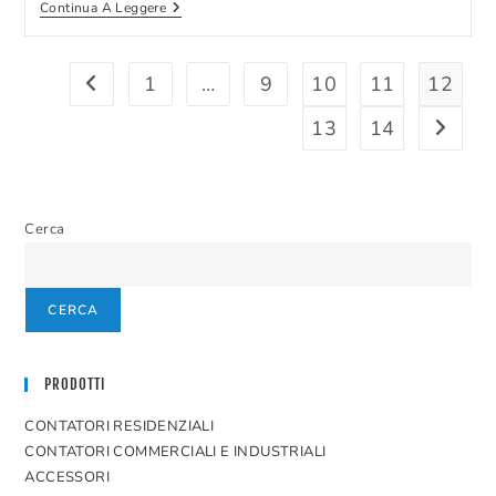
SIT
Continua A Leggere
Acquisisce
La
Portoghese
Janz
1
…
9
10
11
12
Vai alla pagina precedente
13
14
Vai alla
Cerca
CERCA
PRODOTTI
CONTATORI RESIDENZIALI
CONTATORI COMMERCIALI E INDUSTRIALI
ACCESSORI