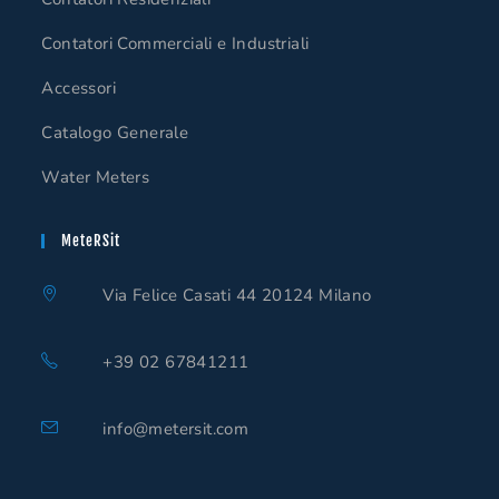
Contatori Commerciali e Industriali
Accessori
Catalogo Generale
Water Meters
MeteRSit
Via Felice Casati 44 20124 Milano
+39 02 67841211
Opens
in
Opens
info@metersit.com
your
in
your
application
application