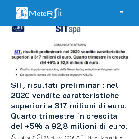
Salta
al
contenuto
SIT, risultati preliminari: nel
2020 vendite caratteristiche
superiori a 317 milioni di euro.
Quarto trimestre in crescita
del +5% a 92,8 milioni di euro.
Autore
Articolo
Categoria
chiara
23 Marzo 2026
News Metersit