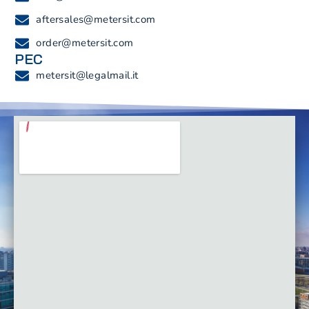
aftersales@metersit.com
order@metersit.com
PEC
metersit@legalmail.it