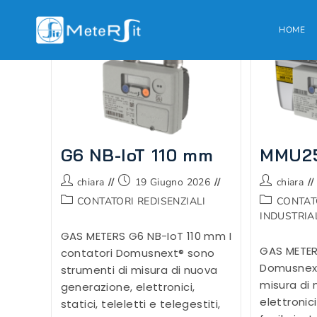
Salta
al
HOME
contenuto
G6 NB-IoT 110 mm
MMU25
Autore
Articolo
Autore
chiara
19 Giugno 2026
chiara
dell'articolo:
pubblicato:
dell'articolo:
Categoria
Categoria
CONTATORI REDISENZIALI
CONTAT
dell'articolo:
dell'articolo:
INDUSTRIA
GAS METERS G6 NB-IoT 110 mm I
GAS METER
contatori Domusnext® sono
Domusnext
strumenti di misura di nuova
misura di
generazione, elettronici,
elettronici,
statici, teleletti e telegestiti,