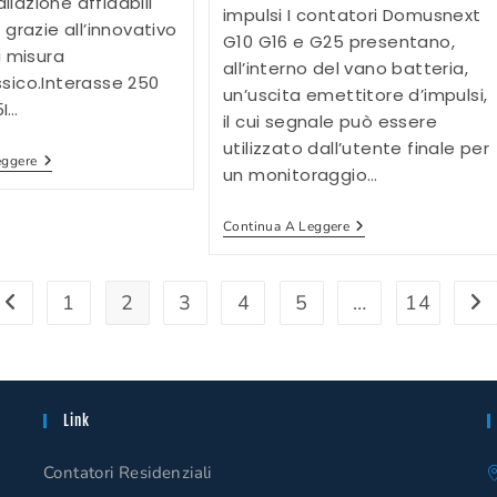
allazione affidabili
impulsi I contatori Domusnext
grazie all’innovativo
G10 G16 e G25 presentano,
i misura
all’interno del vano batteria,
ico.Interasse 250
un’uscita emettitore d’impulsi,
I…
il cui segnale può essere
utilizzato dall’utente finale per
MMU25
eggere
un monitoraggio…
NB-
IoT
Ripetitore
Continua A Leggere
Conta-
Impulsi
1
2
3
4
5
…
14
Vai alla pagina precedente
Vai
Link
Contatori Residenziali