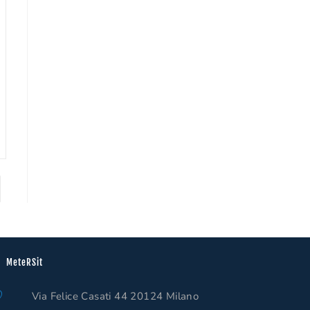
WEB
 alla pagina successiva
MeteRSit
Via Felice Casati 44 20124 Milano