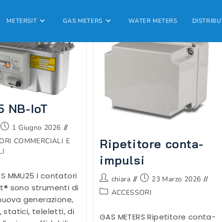
METERSIT
GAS METERS
WATER METERS
DISTRIBU
 NB-IoT
Articolo
1 Giugno 2026
pubblicato:
ORI COMMERCIALI E
Ripetitore conta-
LI
impulsi
S MMU25 I contatori
Autore
Articolo
chiara
23 Marzo 2026
® sono strumenti di
dell'articolo:
pubblicato:
Categoria
ACCESSORI
 nuova generazione,
dell'articolo:
 statici, teleletti, di
GAS METERS Ripetitore conta-