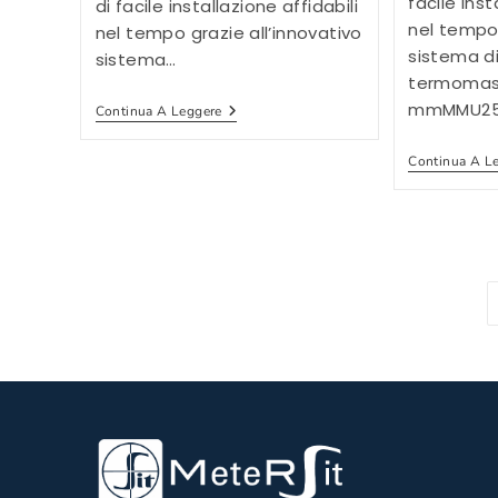
facile inst
di facile installazione affidabili
nel tempo 
nel tempo grazie all’innovativo
sistema d
sistema…
termomass
mmMMU25
G6
Continua A Leggere
NB-
IoT
Continua A L
110
Mm