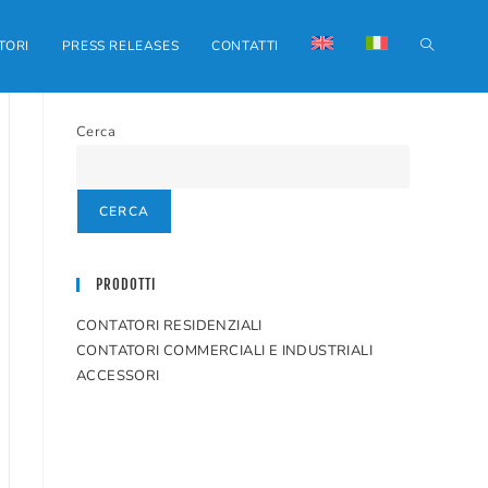
ATTIVA/D
TORI
PRESS RELEASES
CONTATTI
Cerca
LA
CERCA
RICERCA
PRODOTTI
SUL
CONTATORI RESIDENZIALI
CONTATORI COMMERCIALI E INDUSTRIALI
ACCESSORI
SITO