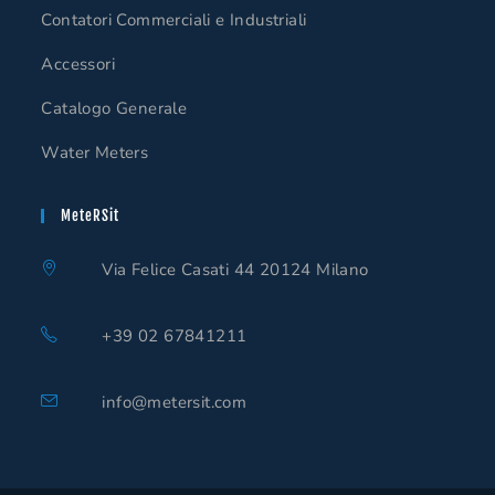
Contatori Commerciali e Industriali
Accessori
Catalogo Generale
Water Meters
MeteRSit
Via Felice Casati 44 20124 Milano
+39 02 67841211
Opens
in
Opens
info@metersit.com
your
in
your
application
application