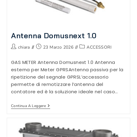
Antenna Domusnext 1.0
Autore
Articolo
Categoria
chiara
23 Marzo 2026
ACCESSORI
dell'articolo:
pubblicato:
dell'articolo:
GAS METER Antenna Domusnext 1.0 Antenna
esterna per Meter GPRSAntenna passiva per la
ripetizione del segnale GPRSL’accessorio
permette di remotizzare l’antenna del
contatore ed è la soluzione ideale nel caso…
Antenna
Continua A Leggere
Domusnext
1.0