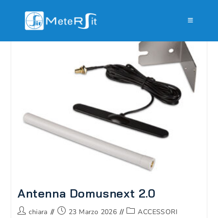
Salta
al
contenuto
Antenna Domusnext 2.0
Autore
Articolo
Categoria
chiara
23 Marzo 2026
ACCESSORI