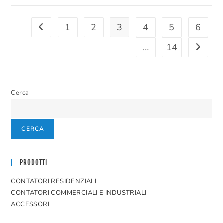
C&I
NB-
IoT
1
2
3
4
5
6
Vai alla pagina precedente
…
14
Vai alla
Cerca
CERCA
PRODOTTI
CONTATORI RESIDENZIALI
CONTATORI COMMERCIALI E INDUSTRIALI
ACCESSORI