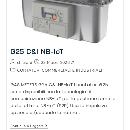
G25 C&I NB-IoT
Autore
Articolo
chiara
23 Marzo 2026
dell'articolo:
pubblicato:
Categoria
CONTATORI COMMERCIALI E INDUSTRIALI
dell'articolo:
GAS METERS G25 C&I NB-IoT I contatori G25
sono disponibili con la tecnologia di
comunicazione NB-IoT per la gestione remota
delle letture. NB-IoT (P2P) Uscita impulsiva
opzionale (secondo la norma…
G25
Continua A Leggere